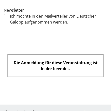
c
h
Newsletter
t
Ich möchte in den Mailverteiler von Deutscher
f
Galopp aufgenommen werden.
e
l
d
Die Anmeldung für diese Veranstaltung ist
leider beendet.