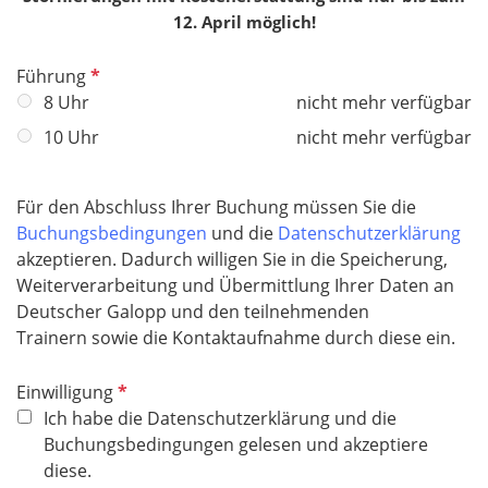
12. April möglich!
P
Führung
f
8 Uhr
nicht mehr verfügbar
l
10 Uhr
nicht mehr verfügbar
i
c
h
Für den Abschluss Ihrer Buchung müssen Sie die
t
Buchungsbedingungen
und die
Datenschutzerklärung
f
akzeptieren. Dadurch willigen Sie in die Speicherung,
e
Weiterverarbeitung und Übermittlung Ihrer Daten an
l
Deutscher Galopp und den teilnehmenden
d
Trainern sowie die Kontaktaufnahme durch diese ein.
P
Einwilligung
f
Ich habe die Datenschutzerklärung und die
l
Buchungsbedingungen gelesen und akzeptiere
i
diese.