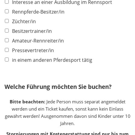
h
Interesse an einer Ausbildung im Rennsport
d
t
Rennpferde-Besitzer/in
f
Züchter/in
e
l
Besitzertrainer/in
d
Amateur-Rennreiter/in
Pressevertreter/in
in einem anderen Pferdesport tätig
Welche Führung möchten Sie buchen?
Bitte beachten:
Jede Person muss separat angemeldet
werden und ein Ticket kaufen, sonst kann kein Einlass
gewährt werden! Ausgenommen davon sind Kinder unter 10
Jahren.
Stornierungen mit Kostenerstattung sind nur bis zum