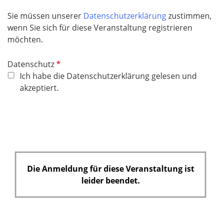
i
f
c
Sie müssen unserer
Datenschutzerklärung
zustimmen,
e
h
wenn Sie sich für diese Veranstaltung registrieren
l
t
möchten.
d
f
e
P
Datenschutz
l
f
Ich habe die Datenschutzerklärung gelesen und
d
l
akzeptiert.
i
c
h
t
f
e
Die Anmeldung für diese Veranstaltung ist
l
leider beendet.
d