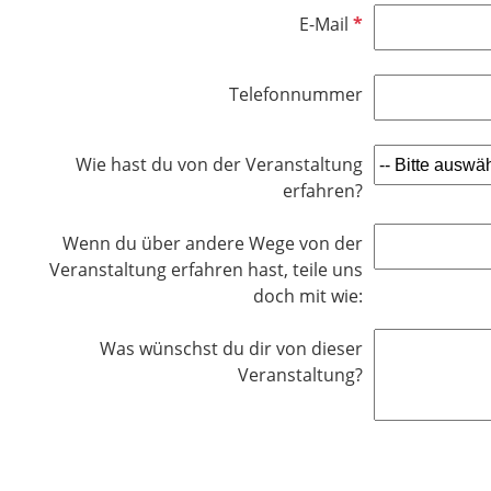
h
e
l
P
E-Mail
t
l
i
f
f
d
c
l
e
Telefonnummer
h
i
l
t
c
d
f
h
Wie hast du von der Veranstaltung
e
t
erfahren?
l
f
d
e
Wenn du über andere Wege von der
l
Veranstaltung erfahren hast, teile uns
d
doch mit wie:
Was wünschst du dir von dieser
Veranstaltung?