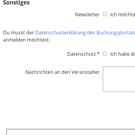
Sonstiges
Newsletter
Ich möchte
Du musst der
Datenschutzerklärung des Buchungsportal
anmelden möchtest.​​​​​​​
P
Datenschutz
Ich habe d
f
l
Nachrichten an den Veranstalter
i
c
h
t
f
e
l
d