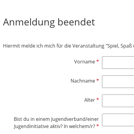
Anmeldung beendet
Hiermit melde ich mich für die Veranstaltung "Spiel, Spaß 
P
Vorname
f
l
P
Nachname
i
f
c
l
h
P
Alter
i
t
f
c
f
l
h
e
Bist du in einem Jugendverband/einer
i
t
l
P
Jugendinitiative aktiv? In welchem/r?
c
f
d
f