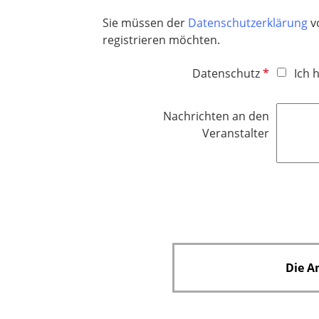
Sie müssen der
Datenschutzerklärung
v
registrieren möchten.
P
Datenschutz
Ich 
f
l
Nachrichten an den
i
Veranstalter
c
h
t
f
e
l
d
Die A