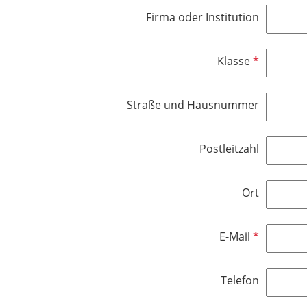
l
d
h
Firma oder Institution
i
t
c
f
h
e
P
Klasse
t
l
f
f
d
l
e
Straße und Hausnummer
i
l
c
d
h
Postleitzahl
t
f
e
Ort
l
d
P
E-Mail
f
l
Telefon
i
c