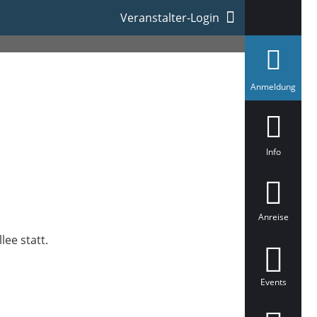
Veranstalter-Login
a
Anmeldung
u
s
g
e
w
ä
Info
h
l
t
Anreise
ee statt.
Events