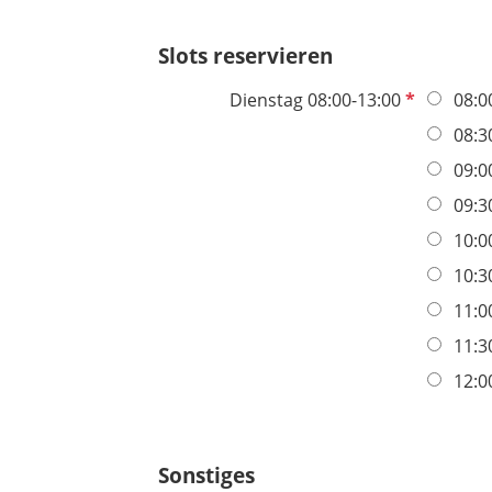
h
t
Slots reservieren
f
e
P
Dienstag 08:00-13:00
08:0
l
f
08:3
d
l
09:0
i
c
09:3
h
10:0
t
10:3
f
e
11:0
l
11:3
d
12:0
Sonstiges