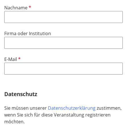
d
i
P
Nachname
c
f
h
l
t
i
f
Firma oder Institution
c
e
h
l
t
d
f
P
E-Mail
e
f
l
l
d
i
c
h
Datenschutz
t
f
Sie müssen unserer
Datenschutzerklärung
zustimmen,
e
wenn Sie sich für diese Veranstaltung registrieren
l
möchten.
d