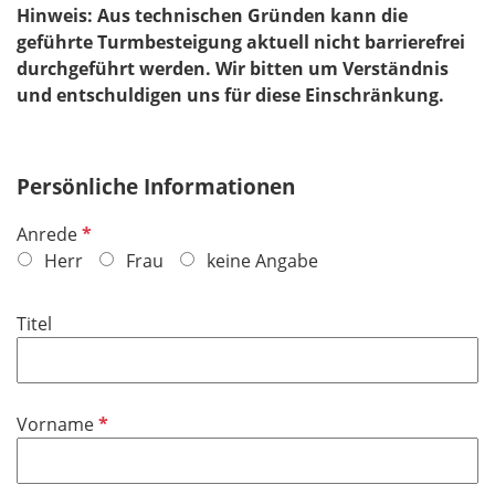
Hinweis: Aus technischen Gründen kann die
geführte Turmbesteigung aktuell nicht barrierefrei
durchgeführt werden. Wir bitten um Verständnis
und entschuldigen uns für diese Einschränkung.
Persönliche Informationen
P
Anrede
f
Herr
Frau
keine Angabe
l
i
Titel
c
h
t
f
P
Vorname
e
f
l
l