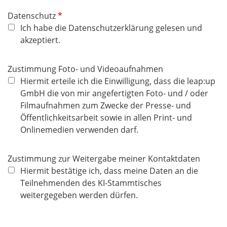
P
Datenschutz
f
Ich habe die Datenschutzerklärung gelesen und
l
akzeptiert.
i
c
Zustimmung Foto- und Videoaufnahmen
h
Hiermit erteile ich die Einwilligung, dass die leap:up
t
GmbH die von mir angefertigten Foto- und / oder
f
Filmaufnahmen zum Zwecke der Presse- und
e
Öffentlichkeitsarbeit sowie in allen Print- und
l
Onlinemedien verwenden darf.
d
Zustimmung zur Weitergabe meiner Kontaktdaten
Hiermit bestätige ich, dass meine Daten an die
Teilnehmenden des KI-Stammtisches
weitergegeben werden dürfen.