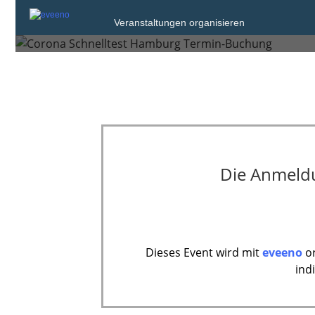
Veranstaltungen organisieren
Mittwoch, 2. Jun. 2021 von 13:30 bis 15
Die Anmeldun
Dieses Event wird mit
eveeno
or
ind