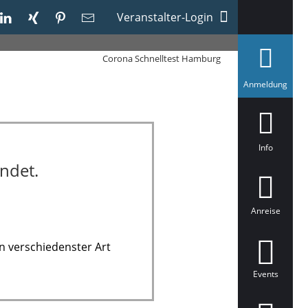
Veranstalter-Login
Corona Schnelltest Hamburg
a
Anmeldung
u
s
g
e
w
ä
Info
h
ndet.
l
t
Anreise
n verschiedenster Art
Events