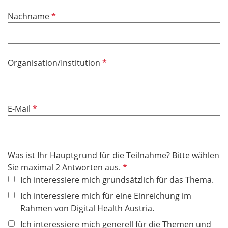
i
P
Nachname
c
f
h
l
t
i
f
P
Organisation/Institution
c
e
f
h
l
l
t
d
i
f
P
E-Mail
c
e
f
h
l
l
t
d
i
f
Was ist Ihr Hauptgrund für die Teilnahme? Bitte wählen
c
e
P
Sie maximal 2 Antworten aus.
h
l
f
Ich interessiere mich grundsätzlich für das Thema.
t
d
l
f
Ich interessiere mich für eine Einreichung im
i
e
Rahmen von Digital Health Austria.
c
l
Ich interessiere mich generell für die Themen und
h