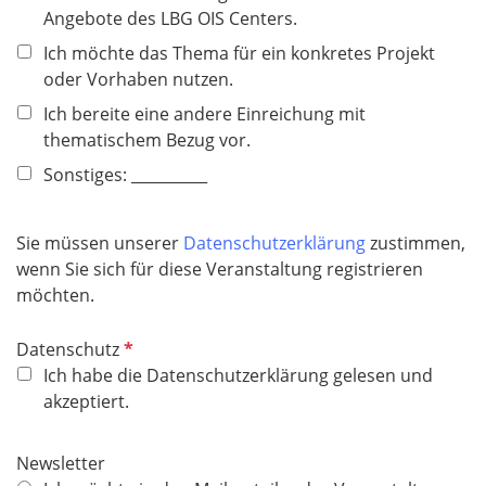
d
Angebote des LBG OIS Centers.
t
f
Ich möchte das Thema für ein konkretes Projekt
e
oder Vorhaben nutzen.
l
Ich bereite eine andere Einreichung mit
d
thematischem Bezug vor.
Sonstiges: __________
Sie müssen unserer
Datenschutzerklärung
zustimmen,
wenn Sie sich für diese Veranstaltung registrieren
möchten.
P
Datenschutz
f
Ich habe die Datenschutzerklärung gelesen und
l
akzeptiert.
i
c
Newsletter
h