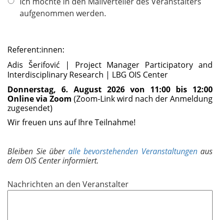
Ich möchte in den Mailverteiler des Veranstalters
t
aufgenommen werden.
f
e
l
Referent:innen:
d
Adis Šerifović
|
Project Manager
Participatory and
Interdisciplinary Research
| LBG OIS Center
Donnerstag, 6. August 2026 von 11:00 bis 12:00
Online via Zoom
(Zoom-Link wird nach der Anmeldung
zugesendet)
Wir freuen uns auf Ihre Teilnahme!
Bleiben Sie über
alle bevorstehenden Veranstaltungen
aus
dem OIS Center informiert.
Nachrichten an den Veranstalter