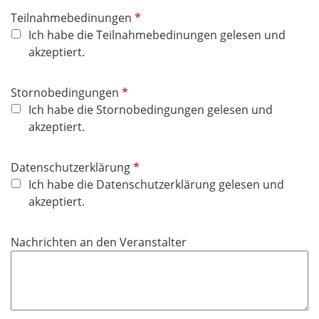
P
Teilnahmebedinungen
f
Ich habe die Teilnahmebedinungen gelesen und
l
akzeptiert.
i
c
P
Stornobedingungen
h
f
Ich habe die Stornobedingungen gelesen und
t
l
akzeptiert.
f
i
e
c
P
Datenschutzerklärung
l
h
f
Ich habe die Datenschutzerklärung gelesen und
d
t
l
akzeptiert.
f
i
e
c
Nachrichten an den Veranstalter
l
h
d
t
f
e