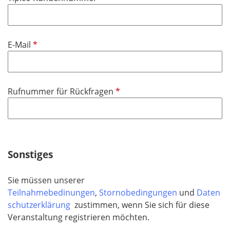
c
e
h
l
t
d
f
P
E-Mail
e
f
l
l
d
i
P
Rufnummer für Rückfragen
c
f
h
l
t
i
f
c
e
h
Sonstiges
l
t
d
f
Sie müssen unserer
e
Teilnahmebedinungen
,
Stornobedingungen
und
Daten
l
schutzerklärung
zustimmen, wenn Sie sich für diese
d
Veranstaltung registrieren möchten.