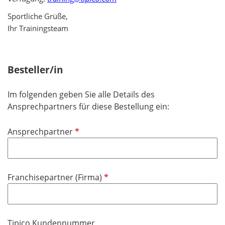
Sportliche Grüße,
Ihr Trainingsteam
Besteller/in
Im folgenden geben Sie alle Details des
Ansprechpartners für diese Bestellung ein:
P
Ansprechpartner
f
l
i
P
Franchisepartner (Firma)
c
f
h
l
t
i
f
Tipico Kundennummer