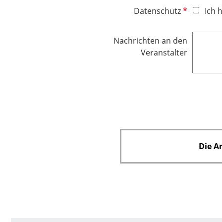
P
Datenschutz
Ich 
f
l
Nachrichten an den
i
Veranstalter
c
h
t
f
e
l
d
Die A