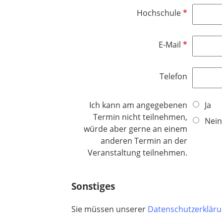
f
d
l
e
P
Hochschule
i
l
f
c
d
l
h
P
E-Mail
i
t
f
c
f
l
h
e
Telefon
i
t
l
c
f
d
h
Ich kann am angegebenen
Ja
e
t
Termin nicht teilnehmen,
l
Nein
f
würde aber gerne an einem
d
e
anderen Termin an der
l
Veranstaltung teilnehmen.
d
Sonstiges
Sie müssen unserer
Datenschutzerklär