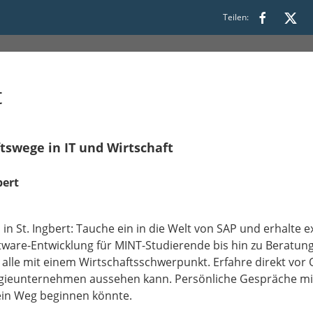
00
Teilen:
t
ftswege in IT und Wirtschaft
bert
n St. Ingbert: Tauche ein in die Welt von SAP und erhalte ex
tware-Entwicklung für MINT-Studierende bis hin zu Beratung,
lle mit einem Wirtschaftsschwerpunkt. Erfahre direkt vor Or
ogieunternehmen aussehen kann. Persönliche Gespräche m
 dein Weg beginnen könnte.