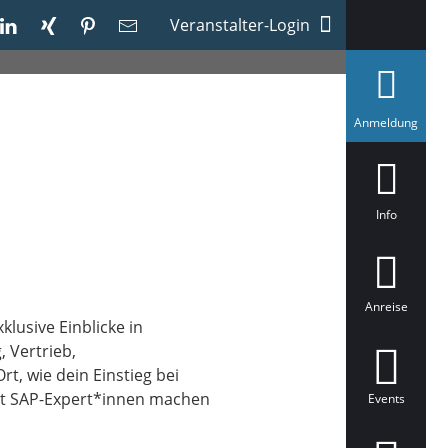
Veranstalter-Login
a
Anmeldung
u
s
g
e
w
ä
Info
h
l
t
Anreise
klusive Einblicke in
 Vertrieb,
t, wie dein Einstieg bei
it SAP-Expert*innen machen
Events