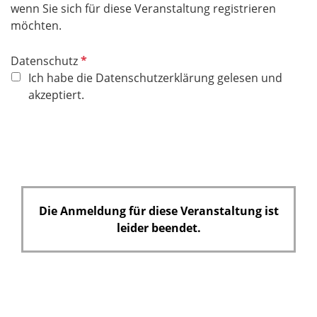
wenn Sie sich für diese Veranstaltung registrieren
möchten.
P
Datenschutz
f
Ich habe die Datenschutzerklärung gelesen und
l
akzeptiert.
i
c
h
t
f
e
Die Anmeldung für diese Veranstaltung ist
l
leider beendet.
d