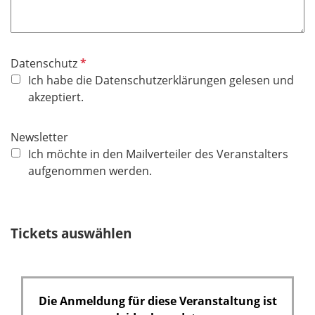
P
Datenschutz
f
Ich habe die Datenschutzerklärungen gelesen und
l
akzeptiert.
i
c
Newsletter
h
Ich möchte in den Mailverteiler des Veranstalters
t
aufgenommen werden.
f
e
l
Tickets auswählen
d
Die Anmeldung für diese Veranstaltung ist