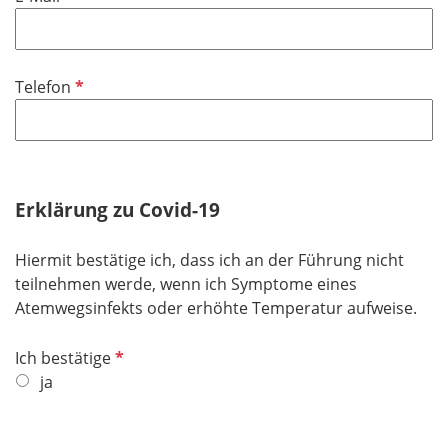
f
l
i
P
Telefon
c
f
h
l
t
i
f
c
e
h
Erklärung zu Covid-19
l
t
d
f
Hiermit bestätige ich, dass ich an der Führung nicht
e
teilnehmen werde, wenn ich Symptome eines
l
Atemwegsinfekts oder erhöhte Temperatur aufweise.
d
P
Ich bestätige
f
ja
l
i