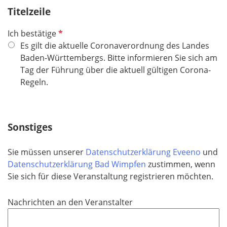
c
Titelzeile
h
t
P
Ich bestätige
f
f
Es gilt die aktuelle Coronaverordnung des Landes
e
l
Baden-Württembergs. Bitte informieren Sie sich am
l
i
Tag der Führung über die aktuell gültigen Corona-
d
c
Regeln.
h
t
f
Sonstiges
e
l
Sie müssen unserer
Datenschutzerklärung Eveeno
und
d
Datenschutzerklärung Bad Wimpfen
zustimmen, wenn
Sie sich für diese Veranstaltung registrieren möchten.
Nachrichten an den Veranstalter