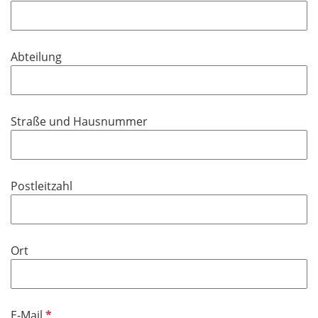
h
l
t
d
f
Abteilung
e
l
d
Straße und Hausnummer
Postleitzahl
Ort
P
E-Mail