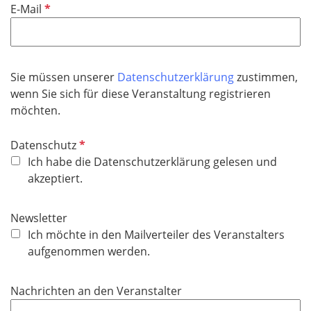
P
E-Mail
c
e
f
h
l
l
t
d
i
f
c
Sie müssen unserer
Datenschutzerklärung
zustimmen,
e
h
wenn Sie sich für diese Veranstaltung registrieren
l
t
möchten.
d
f
e
P
Datenschutz
l
f
Ich habe die Datenschutzerklärung gelesen und
d
l
akzeptiert.
i
c
Newsletter
h
Ich möchte in den Mailverteiler des Veranstalters
t
aufgenommen werden.
f
e
Nachrichten an den Veranstalter
l