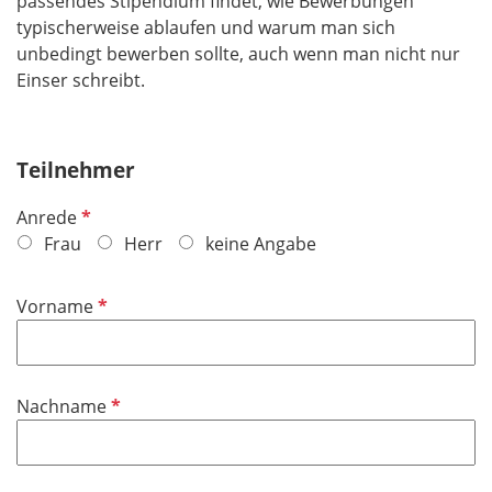
passendes Stipendium findet, wie Bewerbungen
typischerweise ablaufen und warum man sich
unbedingt bewerben sollte, auch wenn man nicht nur
Einser schreibt.
Teilnehmer
P
Anrede
f
Frau
Herr
keine Angabe
l
i
P
Vorname
c
f
h
l
t
i
f
P
Nachname
c
e
f
h
l
l
t
d
i
f