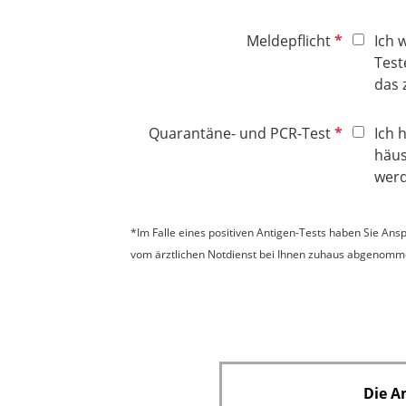
e
t
l
l
f
i
P
Meldepflicht
Ich 
d
e
c
f
Test
l
h
l
das 
d
t
i
f
c
P
Quarantäne- und PCR-Test
Ich 
e
h
f
häus
l
t
l
wer
d
f
i
e
c
*Im Falle eines positiven Antigen-Tests haben Sie Ans
l
h
vom ärztlichen Notdienst bei Ihnen zuhaus abgenommen
d
t
f
e
l
d
Die A