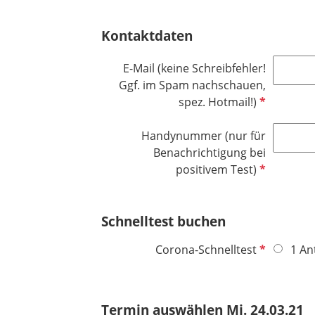
Kontaktdaten
E-Mail (keine Schreibfehler!
Ggf. im Spam nachschauen,
P
spez. Hotmail!)
f
l
Handynummer (nur für
i
Benachrichtigung bei
c
P
positivem Test)
h
f
t
l
Schnelltest buchen
f
i
e
c
P
Corona-Schnelltest
1 An
l
h
f
d
t
l
f
i
e
Termin auswählen Mi. 24.03.21