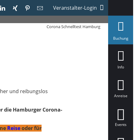
Veranstalter-Login
Corona Schnelltest Hamburg
a
Buchung
u
s
g
e
w
ä
Info
h
l
t
icher und reibungslos
Anreise
er die Hamburger Corona-
Events
ine
Reise
oder für