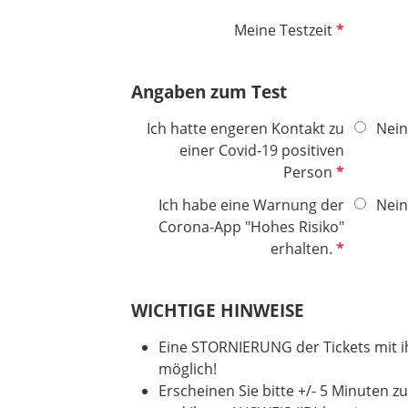
c
l
h
d
P
Meine Testzeit
t
f
f
l
Angaben zum Test
e
i
l
c
Ich hatte engeren Kontakt zu
Nein
d
h
einer Covid-19 positiven
t
P
Person
f
f
e
Ich habe eine Warnung der
Nein
l
l
Corona-App "Hohes Risiko"
i
d
P
erhalten.
c
f
h
l
t
WICHTIGE HINWEISE
i
f
c
e
Eine STORNIERUNG der Tickets mit ih
h
l
möglich!
t
d
Erscheinen Sie bitte +/- 5 Minuten 
f