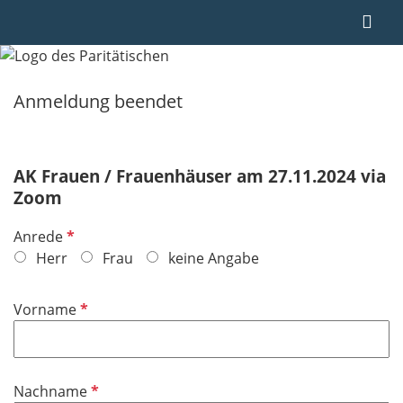
Anmeldung beendet
AK Frauen / Frauenhäuser am 27.11.2024 via
Zoom
P
Anrede
f
Herr
Frau
keine Angabe
l
i
P
Vorname
c
f
h
l
t
i
f
P
Nachname
c