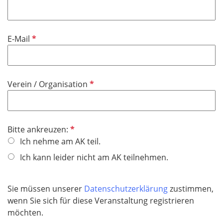
e
f
h
l
l
t
d
i
f
P
E-Mail
c
e
f
h
l
l
t
d
i
f
P
Verein / Organisation
c
e
f
h
l
l
t
d
i
f
P
Bitte ankreuzen:
c
e
f
Ich nehme am AK teil.
h
l
l
t
Ich kann leider nicht am AK teilnehmen.
d
i
f
c
e
h
Sie müssen unserer
Datenschutzerklärung
zustimmen,
l
t
wenn Sie sich für diese Veranstaltung registrieren
d
f
möchten.