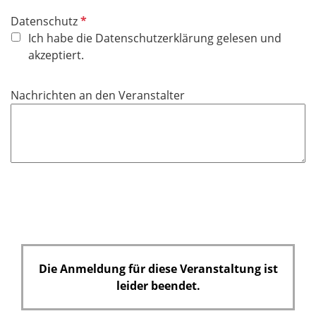
e
l
P
Datenschutz
d
f
Ich habe die Datenschutzerklärung gelesen und
l
akzeptiert.
i
c
Nachrichten an den Veranstalter
h
t
f
e
l
d
Die Anmeldung für diese Veranstaltung ist
leider beendet.