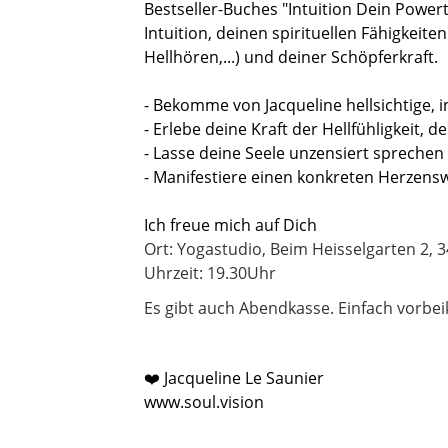
Bestseller-Buches "Intuition Dein Powert
Intuition, deinen spirituellen Fähigkeiten
Hellhö
ren,...) und deiner Sch
ö
pferkraft.
- Bekomme von Jacqueline hellsichtige, i
- Erlebe deine Kraft der Hellfühligkeit, 
- Lasse deine Seele unzensiert sprechen
- Manifestiere einen konkreten Herzensw
Ich freue mich auf Dich
Ort: Yogastudio, Beim Heisselgarten 2, 3
Uhrzeit: 19.30Uhr
Es gibt auch Abendkasse. Einfach vorb
❤️
Jacqueline
Le Saunier
www.soul.vision