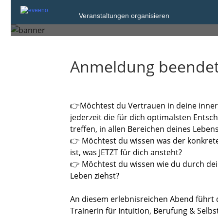
Samstag, 5. Okt. 2019 von 19:30 bis 21
Veranstaltungen organisieren
Tulln an der Donau
Anmeldung beende
👉
M
ö
chtest du Vertrauen in deine inne
jederzeit die für dich optimalsten Ents
treffen, in allen Bereichen deines Lebens
👉
M
ö
chtest du wissen was der konkret
ist, was JETZT für dich ansteht?
👉
M
ö
chtest du wissen wie du durch dei
Leben ziehst?
An diesem erlebnisreichen Abend führt d
Trainerin für Intuition, Berufung & Selb