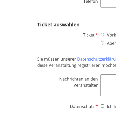
e
Telefon
i
l
c
d
h
t
Ticket auswählen
f
e
P
Ticket
Vork
l
f
Abe
d
l
i
Sie müssen unserer
Datenschutzerklär
c
diese Veranstaltung registrieren möcht
h
t
f
Nachrichten an den
e
Veranstalter
l
d
P
Datenschutz
Ich 
f