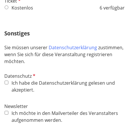
P
Ticket
f
Kostenlos
6 verfügbar
l
i
c
Sonstiges
h
t
Sie müssen unserer
Datenschutzerklärung
zustimmen,
f
wenn Sie sich für diese Veranstaltung registrieren
e
möchten.
l
d
P
Datenschutz
f
Ich habe die Datenschutzerklärung gelesen und
l
akzeptiert.
i
c
Newsletter
h
Ich möchte in den Mailverteiler des Veranstalters
t
aufgenommen werden.
f