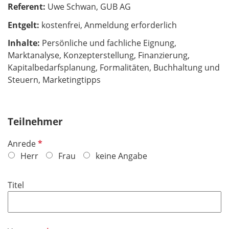
Referent:
Uwe Schwan, GUB AG
Entgelt:
kostenfrei, Anmeldung erforderlich
Inhalte:
Persönliche und fachliche Eignung,
Marktanalyse, Konzepterstellung, Finanzierung,
Kapitalbedarfsplanung, Formalitäten, Buchhaltung und
Steuern, Marketingtipps
Teilnehmer
P
Anrede
f
Herr
Frau
keine Angabe
l
i
Titel
c
h
t