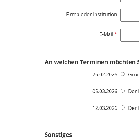
f
l
c
l
d
h
Firma oder Institution
i
t
c
f
h
e
P
E-Mail
t
l
f
f
d
l
e
i
An welchen Terminen möchten S
l
c
d
h
26.02.2026
Grun
t
f
05.03.2026
Der 
e
l
12.03.2026
Der 
d
Sonstiges