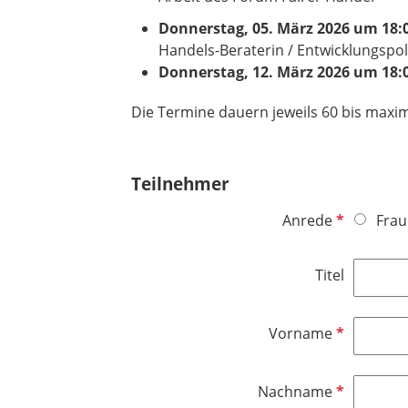
Donnerstag, 05. März 2026 um 18:0
Handels-Beraterin / Entwicklungspol
Donnerstag, 12. März 2026 um 18:
Die Termine dauern jeweils 60 bis maxim
Teilnehmer
P
Anrede
Frau
f
l
Titel
i
c
h
P
Vorname
t
f
f
l
P
Nachname
e
i