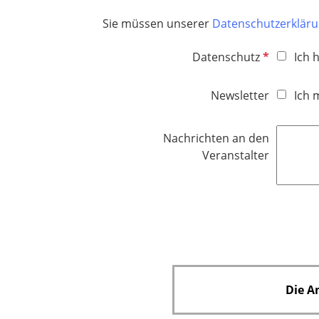
Sie müssen unserer
Datenschutzerklär
P
Datenschutz
Ich 
f
l
Newsletter
Ich 
i
c
Nachrichten an den
h
Veranstalter
t
f
e
l
d
Die A