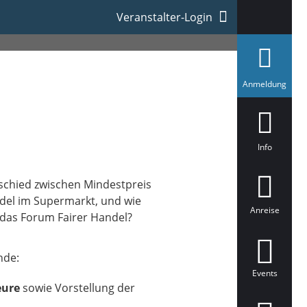
Veranstalter-Login
a
Anmeldung
u
s
g
e
w
ä
Info
h
l
t
rschied zwischen Mindestpreis
del im Supermarkt, und wie
Anreise
t das Forum Fairer Handel?
nde:
Events
eure
sowie Vorstellung der