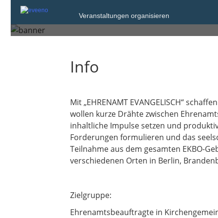
Veranstaltungen organisieren
Dienstag, 9. Jun. 2026 von 10:00 bis 13
Info
Mit „EHRENAMT EVANGELISCH“ schaffen wi
wollen kurze Drähte zwischen Ehrenamts
inhaltliche Impulse setzen und produk
Forderungen formulieren und das seelso
Teilnahme aus dem gesamten EKBO-Gebie
verschiedenen Orten in Berlin, Brandenb
Zielgruppe:
Ehrenamtsbeauftragte in Kirchengemeind