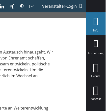
Veranstalter-Login
a
Info
u
s
g
e
w
n Austausch hinausgeht. Wir
ä
Anmeldung
h
 von Ehrenamt schaffen,
l
sam entwickeln, politische
t
eiterentwickeln. Um die
rlich im Wechsel an
Events
Kontakt
erte an Weiterentwicklung