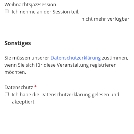
Weihnachtsjazzsession
f
Ich nehme an der Session teil.
e
nicht mehr verfügbar
l
d
Sonstiges
Sie müssen unserer
Datenschutzerklärung
zustimmen,
wenn Sie sich für diese Veranstaltung registrieren
möchten.
P
Datenschutz
f
Ich habe die Datenschutzerklärung gelesen und
l
akzeptiert.
i
c
h
t