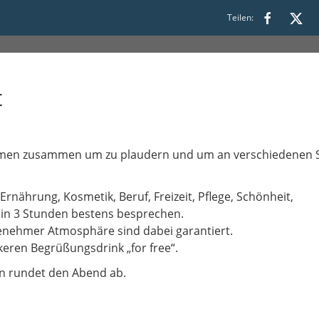
:30
Teilen:
t
men zusammen um zu plaudern und um an verschiedenen S
nährung, Kosmetik, Beruf, Freizeit, Pflege, Schönheit,
 in 3 Stunden bestens besprechen.
ngenehmer Atmosphäre sind dabei garantiert.
keren Begrüßungsdrink „for free“.
en rundet den Abend ab.