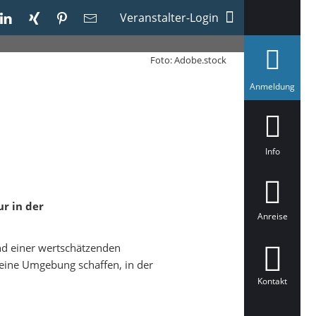
Veranstalter-Login
Foto: Adobe.stock
a
Anmeldung
u
s
g
e
w
ä
Info
h
l
t
r in der
Anreise
und einer wertschätzenden
eine Umgebung schaffen, in der
Kontakt