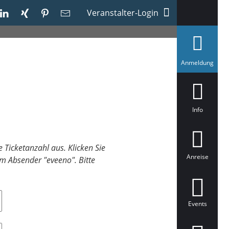
Veranstalter-Login
a
Anmeldung
u
s
g
e
w
ä
Info
h
l
t
 Ticketanzahl aus. Klicken Sie
Anreise
m Absender "eveeno". Bitte
Events