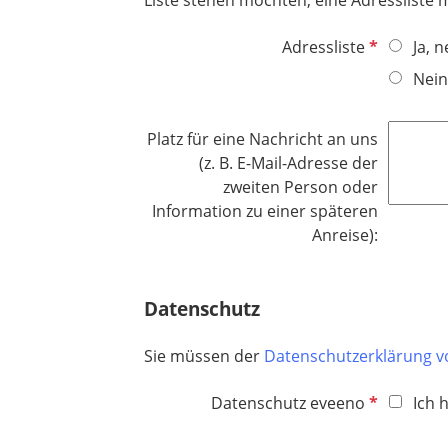
Liste stehen möchten, eine Adressliste
l
h
d
t
P
Adressliste
Ja, 
f
f
Nein
e
l
l
i
d
Platz für eine Nachricht an uns
c
(z. B. E-Mail-Adresse der
h
zweiten Person oder
t
Information zu einer späteren
f
Anreise):
e
l
d
Datenschutz
Sie müssen der
Datenschutzerklärung 
P
Datenschutz eveeno
Ich 
f