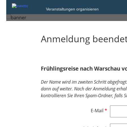
Sonntag, 17. Mai 2026 um 13:00
Veranstaltungen organisieren
Warszawa
Anmeldung beende
Frühlingsreise nach Warschau vo
Der Name wird im zweiten Schritt abgefragt. 
dann auf weiter. Nach der Anmeldung erhal
kontrollieren Sie Ihren Spam-Ordner, falls 
P
E-Mail
f
l