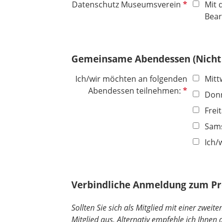
l
P
Datenschutz Museumsverein
Mit 
i
f
Bear
c
l
h
i
t
c
Gemeinsame Abendessen (Nicht 
f
h
e
t
Ich/wir möchten an folgenden
Mitt
l
f
P
Abendessen teilnehmen:
Donn
d
e
f
Frei
l
l
d
i
Sams
c
Ich/
h
t
f
Verbindliche Anmeldung zum P
e
l
Sollten Sie sich als Mitglied mit einer zweit
d
Mitglied aus. Alternativ empfehle ich Ihnen 