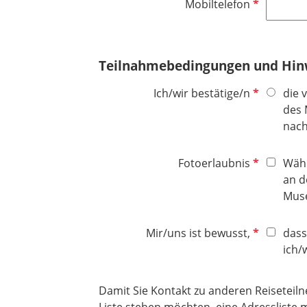
P
Mobiltelefon
i
f
c
l
h
i
t
Teilnahmebedingungen und Hin
c
f
h
e
P
Ich/wir bestätige/n
die 
t
l
f
des 
f
d
l
nach
e
i
l
c
P
Fotoerlaubnis
Währ
d
h
f
an d
t
l
Muse
f
i
e
c
P
Mir/uns ist bewusst,
dass
l
h
f
ich/w
d
t
l
f
i
Damit Sie Kontakt zu anderen Reiseteiln
e
c