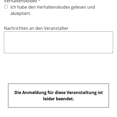
P
Verhaltenskodex
f
Ich habe den Verhaltenskodex gelesen und
l
akzeptiert.
i
c
Nachrichten an den Veranstalter
h
t
f
e
l
d
Die Anmeldung für diese Veranstaltung ist
leider beendet.