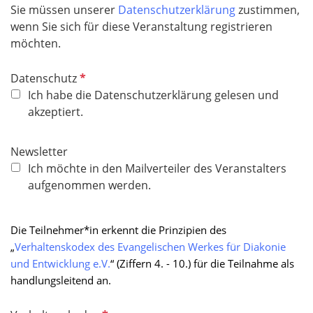
Sie müssen unserer
Datenschutzerklärung
zustimmen,
wenn Sie sich für diese Veranstaltung registrieren
möchten.
P
Datenschutz
f
Ich habe die Datenschutzerklärung gelesen und
l
akzeptiert.
i
c
Newsletter
h
Ich möchte in den Mailverteiler des Veranstalters
t
aufgenommen werden.
f
e
l
Die Teilnehmer*in erkennt die Prinzipien des
d
„
Verhaltenskodex des Evangelischen Werkes für Diakonie
und Entwicklung e.V.
“ (Ziffern 4. - 10.) für die Teilnahme als
handlungsleitend an.