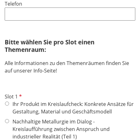
Telefon
c
h
t
f
e
Bitte wählen Sie pro Slot einen
l
Themenraum:
d
Alle Informationen zu den Themenräumen finden Sie
auf unserer Info-Seite!
P
Slot 1
f
Ihr Produkt im Kreislaufcheck: Konkrete Ansätze für
l
Gestaltung, Material und Geschäftsmodell
i
Nachhaltige Metallurgie im Dialog -
c
Kreislaufführung zwischen Anspruch und
h
industrieller Realität (Teil 1)