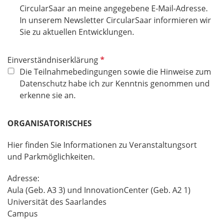
CircularSaar an meine angegebene E-Mail-Adresse.
In unserem Newsletter CircularSaar informieren wir
Sie zu aktuellen Entwicklungen.
P
Einverständniserklärung
f
Die Teilnahmebedingungen sowie die Hinweise zum
l
Datenschutz habe ich zur Kenntnis genommen und
i
erkenne sie an.
c
h
ORGANISATORISCHES
t
f
Hier finden Sie Informationen zu Veranstaltungsort
e
und Parkmöglichkeiten.
l
d
Adresse:
Aula (Geb. A3 3) und InnovationCenter (Geb. A2 1)
Universität des Saarlandes
Campus