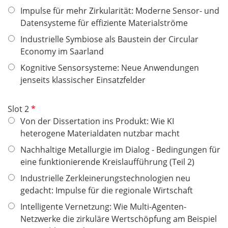
t
Impulse für mehr Zirkularität: Moderne Sensor- und
f
Datensysteme für effiziente Materialströme
e
l
Industrielle Symbiose als Baustein der Circular
d
Economy im Saarland
Kognitive Sensorsysteme: Neue Anwendungen
jenseits klassischer Einsatzfelder
P
Slot 2
f
Von der Dissertation ins Produkt: Wie KI
l
heterogene Materialdaten nutzbar macht
i
Nachhaltige Metallurgie im Dialog - Bedingungen für
c
eine funktionierende Kreislaufführung (Teil 2)
h
Industrielle Zerkleinerungstechnologien neu
t
gedacht: Impulse für die regionale Wirtschaft
f
e
Intelligente Vernetzung: Wie Multi-Agenten-
l
Netzwerke die zirkuläre Wertschöpfung am Beispiel