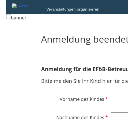
Veranstaltungen organisieren
Anmeldung beende
Anmeldung für die EFöB-Betreu
Bitte melden Sie Ihr Kind hier für 
P
Vorname des Kindes
f
l
P
Nachname des Kindes
i
f
c