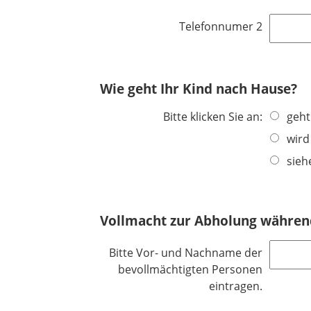
d
Telefonnumer 2
Wie geht Ihr Kind nach Hause?
Bitte klicken Sie an:
geht
wird
sieh
Vollmacht zur Abholung während
Bitte Vor- und Nachname der
bevollmächtigten Personen
eintragen.