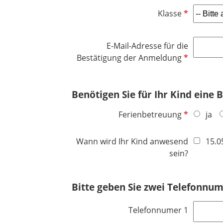
l
h
P
Klasse
i
t
f
c
f
l
h
e
E-Mail-Adresse für die
i
t
l
P
Bestätigung der Anmeldung
c
f
d
f
h
e
l
t
l
Benötigen Sie für Ihr Kind eine
i
f
d
c
e
P
Ferienbetreuung
ja
h
l
f
t
d
l
f
Wann wird Ihr Kind anwesend
15.0
i
e
sein?
c
l
h
d
Bitte geben Sie zwei Telefonnum
t
f
e
Telefonnumer 1
l