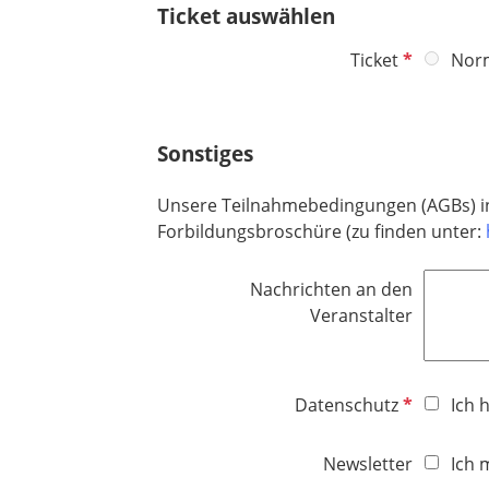
t
Ticket auswählen
f
e
P
Ticket
Nor
l
f
d
l
i
Sonstiges
c
h
Unsere Teilnahmebedingungen (AGBs) ink
t
Forbildungsbroschüre (zu finden unter:
f
e
Nachrichten an den
l
Veranstalter
d
P
Datenschutz
Ich 
f
l
Newsletter
Ich 
i