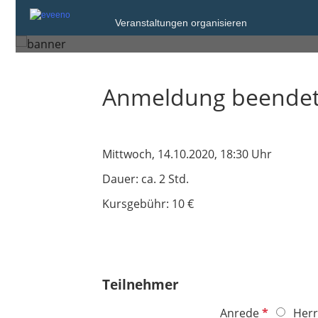
Mittwoch, 14. Okt. 2020 von 18:30 bis 
Veranstaltungen organisieren
Hof
Anmeldung beende
Mittwoch, 14.10.2020, 18:30 Uhr
Dauer: ca. 2 Std.
Kursgebühr: 10 €
Teilnehmer
P
Anrede
Herr