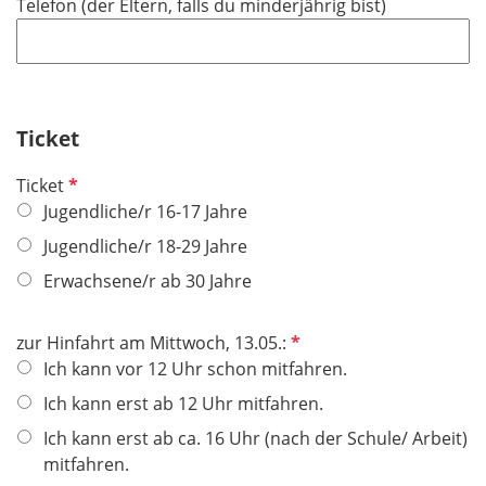
Telefon (der Eltern, falls du minderjährig bist)
c
e
h
l
t
d
f
e
Ticket
l
d
P
Ticket
f
Jugendliche/r 16-17 Jahre
l
Jugendliche/r 18-29 Jahre
i
Erwachsene/r ab 30 Jahre
c
h
t
P
zur Hinfahrt am Mittwoch, 13.05.:
f
f
Ich kann vor 12 Uhr schon mitfahren.
e
l
Ich kann erst ab 12 Uhr mitfahren.
l
i
Ich kann erst ab ca. 16 Uhr (nach der Schule/ Arbeit)
d
c
mitfahren.
h