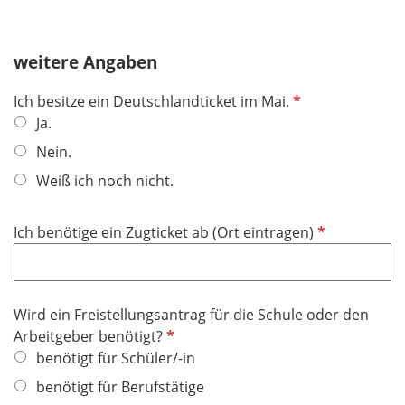
t
f
e
weitere Angaben
l
d
P
Ich besitze ein Deutschlandticket im Mai.
f
Ja.
l
Nein.
i
Weiß ich noch nicht.
c
h
t
P
Ich benötige ein Zugticket ab (Ort eintragen)
f
f
e
l
l
i
Wird ein Freistellungsantrag für die Schule oder den
d
c
P
Arbeitgeber benötigt?
h
f
benötigt für Schüler/-in
t
l
f
benötigt für Berufstätige
i
e