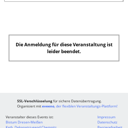
l
d
Die Anmeldung für diese Veranstaltung ist
leider beendet.
SSL-Verschlüsselung
für sichere Datenübertragung.
Organisiert mit
eveeno
, der flexiblen Veranstaltungs-Plattform!
Veranstalter dieses Events ist:
Impressum
Bistum Dresen-Meißen
Datenschutz
Kath. Dekanatsjugend Chemnitz
Barrierefreiheit