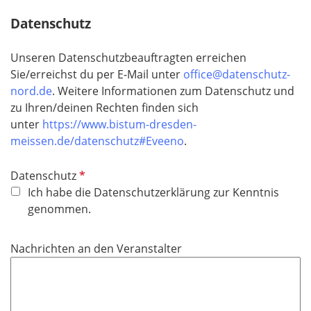
t
Datenschutz
f
e
Unseren Datenschutzbeauftragten erreichen
l
Sie/erreichst du per E-Mail unter
office@datenschutz-
d
nord.de
. Weitere Informationen zum Datenschutz und
zu Ihren/deinen Rechten finden sich
unter
https://www.bistum-dresden-
meissen.de/datenschutz#Eveeno
.
P
Datenschutz
f
Ich habe die Datenschutzerklärung zur Kenntnis
l
genommen.
i
c
Nachrichten an den Veranstalter
h
t
f
e