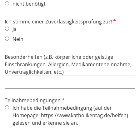
nicht benötigt
c
l
h
d
t
P
Ich stimme einer Zuverlässigkeitsprüfung zu?!
f
f
Ja
e
l
Nein
l
i
d
c
Besonderheiten (z.B. körperliche oder geistige
h
Einschränkungen, Allergien, Medikamenteneinnahme,
t
Unverträglichkeiten, etc.)
f
e
l
d
P
Teilnahmebedingungen
f
Ich habe die Teilnahmebedingung (auf der
l
Homepage: https://www.katholikentag.de/helfen)
i
gelesen und erkenne sie an.
c
h