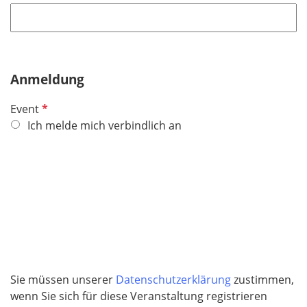
f
h
l
t
i
f
c
e
h
Anmeldung
l
t
d
P
Event
f
f
Ich melde mich verbindlich an
e
l
l
i
d
c
h
t
f
e
l
d
Sie müssen unserer
Datenschutzerklärung
zustimmen,
wenn Sie sich für diese Veranstaltung registrieren