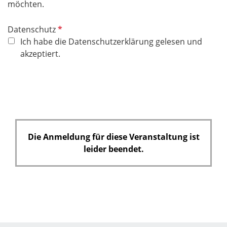
möchten.
P
Datenschutz
f
Ich habe die Datenschutzerklärung gelesen und
l
akzeptiert.
i
c
h
t
f
e
Die Anmeldung für diese Veranstaltung ist
l
leider beendet.
d