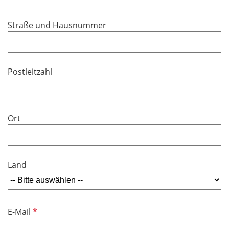
t
d
f
Straße und Hausnummer
e
l
d
Postleitzahl
Ort
Land
P
E-Mail
f