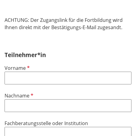
ACHTUNG: Der Zugangslink für die Fortbildung wird
Ihnen direkt mit der Bestätigungs-E-Mail zugesandt.
Teilnehmer*in
P
Vorname
f
l
i
P
Nachname
c
f
h
l
t
i
f
Fachberatungsstelle oder Institution
c
e
h
l