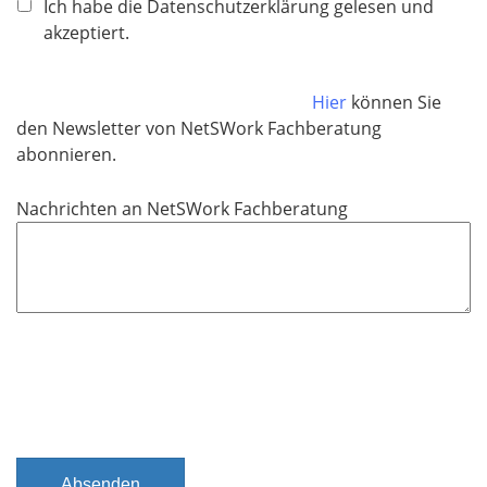
f
Ich habe die Datenschutzerklärung gelesen und
l
akzeptiert.
i
c
Hier
können Sie
h
den Newsletter von NetSWork Fachberatung
t
abonnieren.
f
e
Nachrichten an NetSWork Fachberatung
l
d
Absenden