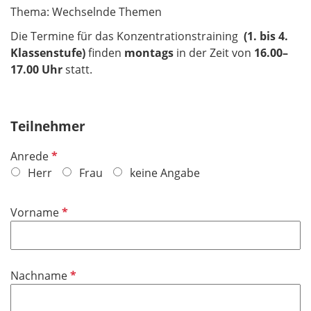
Thema: Wechselnde Themen
Die Termine für das Konzentrationstraining
(1. bis 4.
Klassenstufe)
finden
montags
in der Zeit von
16.00–
17.00 Uhr
statt.
Teilnehmer
P
Anrede
f
Herr
Frau
keine Angabe
l
i
P
Vorname
c
f
h
l
t
i
f
P
Nachname
c
e
f
h
l
l