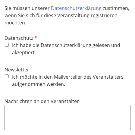
i
Sie müssen unserer
Datenschutzerklärung
zustimmen,
c
wenn Sie sich für diese Veranstaltung registrieren
h
möchten.
t
f
P
Datenschutz
e
f
Ich habe die Datenschutzerklärung gelesen und
l
l
akzeptiert.
d
i
c
Newsletter
h
Ich möchte in den Mailverteiler des Veranstalters
t
aufgenommen werden.
f
e
Nachrichten an den Veranstalter
l
d