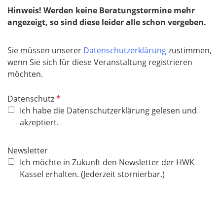
f
Hinweis! Werden keine Beratungstermine mehr
e
angezeigt, so sind diese leider alle schon vergeben.
l
d
Sie müssen unserer
Datenschutzerklärung
zustimmen,
wenn Sie sich für diese Veranstaltung registrieren
möchten.
P
Datenschutz
f
Ich habe die Datenschutzerklärung gelesen und
l
akzeptiert.
i
c
Newsletter
h
Ich möchte in Zukunft den Newsletter der HWK
t
Kassel erhalten. (Jederzeit stornierbar.)
f
e
l
d