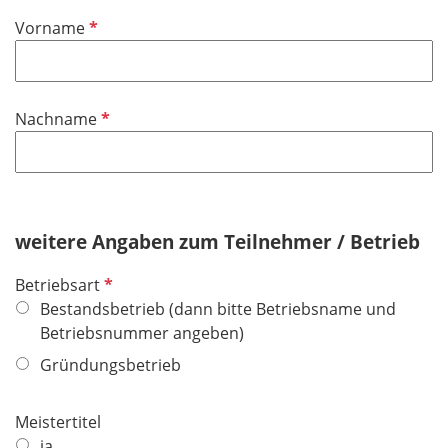
P
Vorname
f
l
i
P
Nachname
c
f
h
l
t
i
f
c
e
h
weitere Angaben zum Teilnehmer / Betrieb
l
t
d
P
Betriebsart
f
f
Bestandsbetrieb (dann bitte Betriebsname und
e
l
Betriebsnummer angeben)
l
i
d
Gründungsbetrieb
c
h
Meistertitel
t
ja