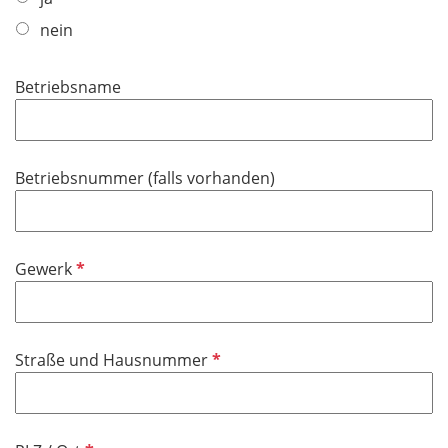
f
e
nein
l
d
Betriebsname
Betriebsnummer (falls vorhanden)
P
Gewerk
f
l
i
P
Straße und Hausnummer
c
f
h
l
t
i
f