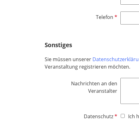
f
l
P
Telefon
i
f
c
l
h
i
t
Sonstiges
c
f
h
e
Sie müssen unserer
Datenschutzerklär
t
l
Veranstaltung registrieren möchten.
f
d
e
Nachrichten an den
l
Veranstalter
d
P
Datenschutz
Ich 
f
l
i