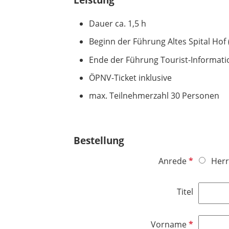
Dauer ca. 1,5 h
Beginn der Führung Altes Spital Hof 
Ende der Führung Tourist-Informati
ÖPNV-Ticket inklusive
max. Teilnehmerzahl 30 Personen
Bestellung
P
Anrede
Herr
f
l
Titel
i
c
h
P
Vorname