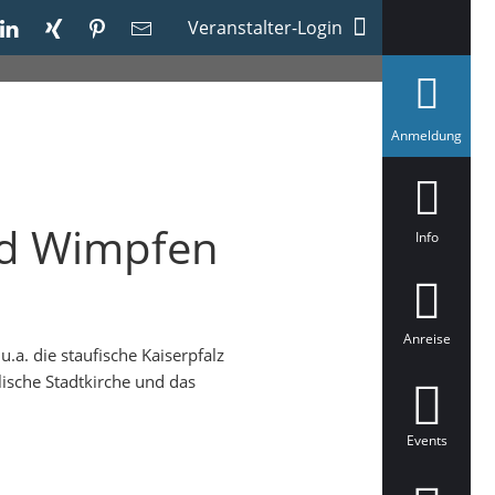
Veranstalter-Login
a
Anmeldung
u
s
g
e
w
Bad Wimpfen
ä
Info
h
l
t
Anreise
.a. die staufische Kaiserpfalz
ische Stadtkirche und das
Events