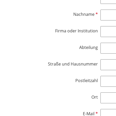
t
f
f
l
P
Nachname
e
i
f
l
c
l
d
h
Firma oder Institution
i
t
c
f
h
e
Abteilung
t
l
f
d
e
Straße und Hausnummer
l
d
Postleitzahl
Ort
P
E-Mail