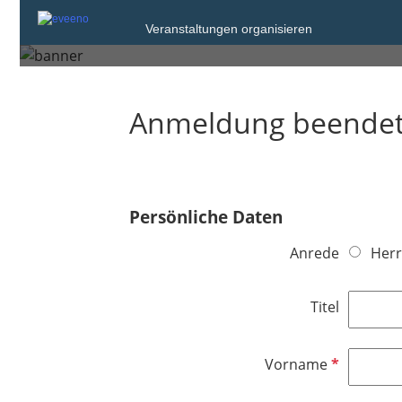
Mittwoch, 24. Sep. 2025 um 19:30
Veranstaltungen organisieren
Dresden
Anmeldung beende
Persönliche Daten
Anrede
Herr
Titel
P
Vorname
f