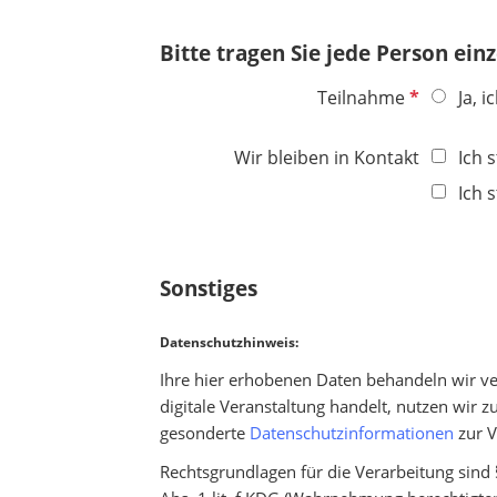
d
h
t
Bitte tragen Sie jede Person einz
f
e
P
Teilnahme
Ja, 
l
f
d
l
Wir bleiben in Kontakt
Ich 
i
Ich 
c
h
t
f
Sonstiges
e
l
Datenschutzhinweis:
d
Ihre hier erhobenen Daten behandeln wir ver
digitale Veranstaltung handelt, nutzen wir
gesonderte
Datenschutzinformationen
zur V
Rechtsgrundlagen für die Verarbeitung sind 