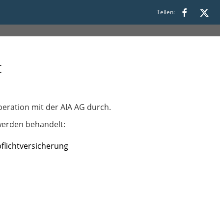
Teilen:
s 17:00
t
eration mit der AIA AG durch.
n behandelt:​​​​​​​
flichtversicherung