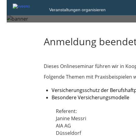
Veranstaltungen organisieren
Donnerstag, 20. Nov. 2025 von 16:00 bi
Anmeldung beende
Dieses Onlineseminar führen wir in Koop
Folgende Themen mit Praxisbeispielen werde
Versicherungsschutz der Berufshaftp
Besondere Versicherungsmodelle
Referent:
Janine Messri
AIA AG
Düsseldorf