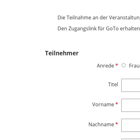
Die Teilnahme an der Veranstaltung
Den Zugangslink für GoTo erhalten 
Teilnehmer
P
Anrede
Frau
f
l
Titel
i
c
h
P
Vorname
t
f
f
l
P
Nachname
e
i
f
l
c
l