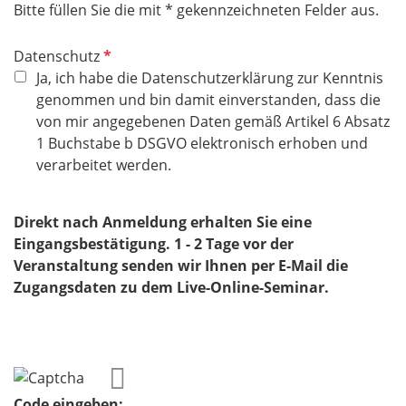
Bitte füllen Sie die mit * gekennzeichneten Felder aus.
P
Datenschutz
f
Ja, ich habe die Datenschutzerklärung zur Kenntnis
l
genommen und bin damit einverstanden, dass die
i
von mir angegebenen Daten gemäß Artikel 6 Absatz
c
1 Buchstabe b DSGVO elektronisch erhoben und
h
verarbeitet werden.
t
f
Direkt nach Anmeldung erhalten Sie eine
e
Eingangsbestätigung. 1 - 2 Tage vor der
l
Veranstaltung senden wir Ihnen per E-Mail die
d
Zugangsdaten zu dem Live-Online-​​​​​​Seminar.
Code eingeben: