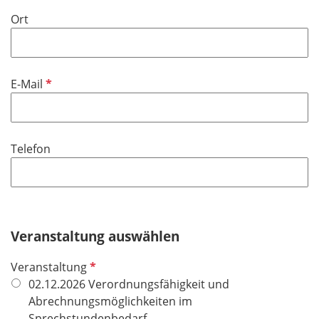
Ort
P
E-Mail
f
l
i
Telefon
c
h
t
f
e
Veranstaltung auswählen
l
d
P
Veranstaltung
f
02.12.2026 Verordnungsfähigkeit und
l
Abrechnungsmöglichkeiten im
i
Sprechstundenbedarf