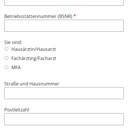
d
P
Betriebsstättennummer (BSNR)
f
l
i
Sie sind:
c
Hausärztin/Hausarzt
h
t
Fachärzting/Facharzt
f
MFA
e
l
Straße und Hausnummer
d
Postleitzahl