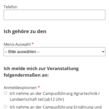
i
f
Telefon
c
e
h
l
t
d
f
Ich gehöre zu den
e
l
d
P
Menü-Auswahl
f
l
i
c
Ich melde mich zur Veranstaltung
h
folgendermaßen an:
t
f
P
Anmeldeoptionen
e
f
Ich nehme an der Campusführung Agrartechnik /
l
l
Landwirtschaft teil (ab12 Uhr)
d
i
Ich nehme an der Campusführung Ernährung und