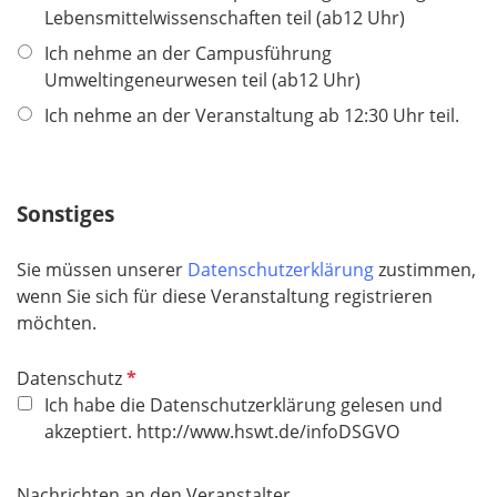
c
Lebensmittelwissenschaften teil (ab12 Uhr)
h
Ich nehme an der Campusführung
t
Umweltingeneurwesen teil (ab12 Uhr)
f
e
Ich nehme an der Veranstaltung ab 12:30 Uhr teil.
l
d
Sonstiges
Sie müssen unserer
Datenschutzerklärung
zustimmen,
wenn Sie sich für diese Veranstaltung registrieren
möchten.
P
Datenschutz
f
Ich habe die Datenschutzerklärung gelesen und
l
akzeptiert. http://www.hswt.de/infoDSGVO
i
c
Nachrichten an den Veranstalter