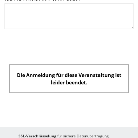
h
t
f
e
l
d
Die Anmeldung für diese Veranstaltung ist
leider beendet.
SSL-Verschlüsselung
für sichere Datenübertragung.