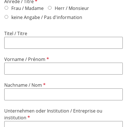
P
Anrede / Titre
f
Frau / Madame
Herr / Monsieur
l
keine Angabe / Pas d'information
i
c
Titel / Titre
h
t
f
e
P
Vorname / Prénom
l
f
d
l
i
P
Nachname / Nom
c
f
h
l
t
i
f
Unternehmen oder Institution / Entreprise ou
c
e
P
institution
h
l
f
t
d