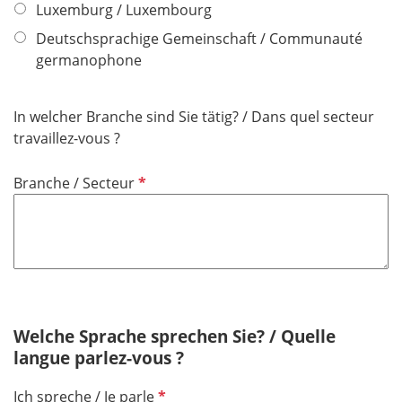
h
Luxemburg / Luxembourg
t
Deutschsprachige Gemeinschaft / Communauté
f
germanophone
e
l
d
In welcher Branche sind Sie tätig? / Dans quel secteur
travaillez-vous ?
P
Branche / Secteur
f
l
i
c
h
t
f
Welche Sprache sprechen Sie? / Quelle
e
langue parlez-vous ?
l
P
Ich spreche / Je parle
d