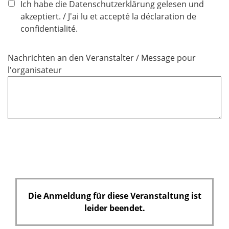
f
Ich habe die Datenschutzerklärung gelesen und
l
akzeptiert. / J'ai lu et accepté la déclaration de
i
confidentialité.
c
h
Nachrichten an den Veranstalter / Message pour
t
l'organisateur
f
e
l
d
Die Anmeldung für diese Veranstaltung ist
leider beendet.