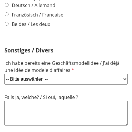
f
Deutsch / Allemand
l
Französisch / Francaise
i
Beides / Les deux
c
h
t
f
Sonstiges / Divers
e
l
Ich habe bereits eine Geschäftsmodellidee / J'ai déjà
d
P
une idée de modèle d'affaires
f
l
i
Falls ja, welche? / Si oui, laquelle ?
c
h
t
f
e