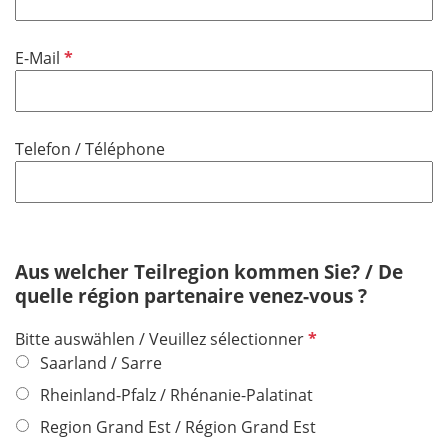
l
f
i
e
P
E-Mail
c
l
f
h
d
l
t
i
f
Telefon / Téléphone
c
e
h
l
t
d
f
e
Aus welcher Teilregion kommen Sie? / De
l
quelle région partenaire venez-vous ?
d
P
Bitte auswählen / Veuillez sélectionner
f
Saarland / Sarre
l
Rheinland-Pfalz / Rhénanie-Palatinat
i
Region Grand Est / Région Grand Est
c