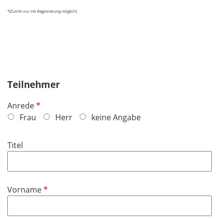
*(Zutritt nur mit Registrierung möglich)
Teilnehmer
P
Anrede
f
Frau
Herr
keine Angabe
l
i
Titel
c
h
t
f
P
Vorname
e
f
l
l