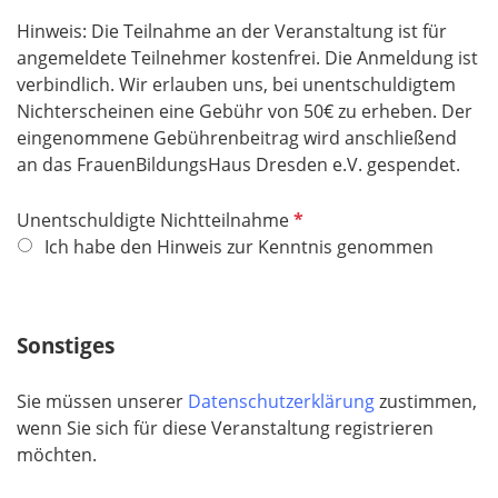
d
Hinweis: Die Teilnahme an der Veranstaltung ist für
angemeldete Teilnehmer kostenfrei. Die Anmeldung ist
verbindlich. Wir erlauben uns, bei unentschuldigtem
Nichterscheinen eine Gebühr von 50€ zu erheben. Der
eingenommene Gebührenbeitrag wird anschließend
an das FrauenBildungsHaus Dresden e.V. gespendet.
P
Unentschuldigte Nichtteilnahme
f
Ich habe den Hinweis zur Kenntnis genommen
l
i
c
Sonstiges
h
t
Sie müssen unserer
Datenschutzerklärung
zustimmen,
f
wenn Sie sich für diese Veranstaltung registrieren
e
möchten.
l
d