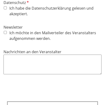
P
Datenschutz
f
Ich habe die Datenschutzerklärung gelesen und
l
akzeptiert.
i
c
Newsletter
h
Ich möchte in den Mailverteiler des Veranstalters
t
aufgenommen werden.
f
e
Nachrichten an den Veranstalter
l
d