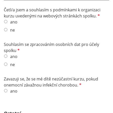
t
f
Četl/a jsem a souhlasím s podmínkami k organizaci
e
P
kurzu uvedenými na webových stránkách spolku.
l
f
ano
d
l
ne
i
c
Souhlasím se zpracováním osobních dat pro účely
h
P
spolku
t
f
ano
f
l
e
ne
i
l
c
d
Zavazuji se, že se mé dítě nezúčastní kurzu, pokud
h
P
onemocní závažnou infekční chorobou.
t
f
ano
f
l
e
i
l
c
d