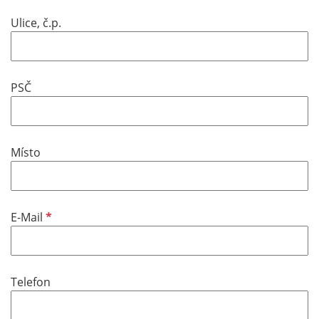
Ulice, č.p.
PSČ
Místo
P
E-Mail
f
l
i
Telefon
c
h