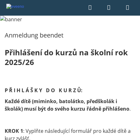
Anmeldung beendet
Přihlášení do kurzů na školní rok
2025/26
P Ř I H L Á Š K Y D O K U R Z Ů:
Každé dítě (miminko, batolátko, předškolák i
školák) musí být do svého kurzu řádně přihlášeno
.
KROK 1
: Vyplňte následující formulář pro každé dítě a
kurz zvlášť.