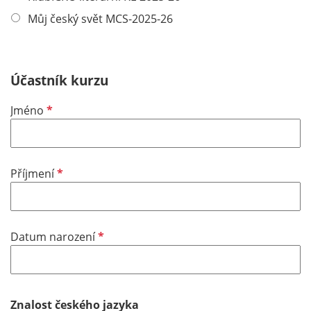
Můj český svět MCS-2025-26
Účastník kurzu
P
Jméno
f
l
i
P
Příjmení
c
f
h
l
t
i
f
P
Datum narození
c
e
f
h
l
l
t
d
i
f
c
Znalost českého jazyka
e