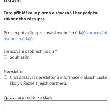
Ostatní
h
t
Tato přihláška je platná a závazná i bez podpisu
f
zákonného zástupce.
e
l
d
Prosím potvrďte zpracování osobních údajů
zpracování
osobních údajů
.
P
zpracování osobních údajů
f
Souhlasím
l
i
Newsletter
c
Chci dostávat newsletter a informace o akcích České
h
školy v Řezně a jejích partnerů.
t
f
Zpráva pro ředitelku školy
e
l
d