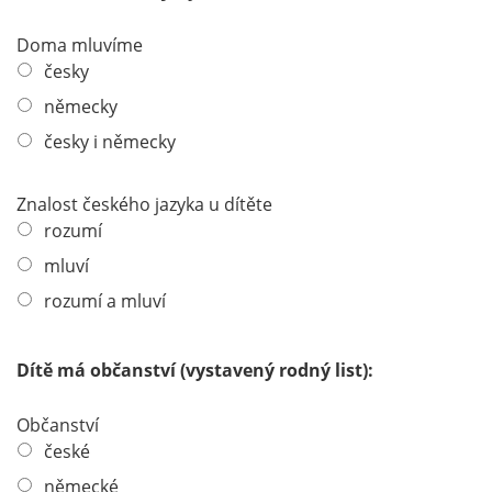
h
l
t
Doma mluvíme
d
f
česky
e
německy
l
česky i německy
d
Znalost českého jazyka u dítěte
rozumí
mluví
rozumí a mluví
Dítě má občanství (vystavený rodný list):
Občanství
české
německé