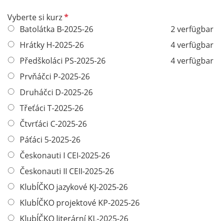
P
Vyberte si kurz
f
Batolátka B-2025-26
2 verfügbar
l
Hrátky H-2025-26
4 verfügbar
i
Předškoláci PS-2025-26
4 verfügbar
c
h
Prvňáčci P-2025-26
t
Druháčci D-2025-26
f
Třeťáci T-2025-26
e
l
Čtvrťáci C-2025-26
d
Páťáci 5-2025-26
Českonauti I CEI-2025-26
Českonauti II CEII-2025-26
KlubÍČKO jazykové KJ-2025-26
KlubÍČKO projektové KP-2025-26
KlubÍČKO literární KL-2025-26