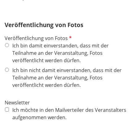
i
c
h
Veröffentlichung von Fotos
t
f
P
Veröffentlichung von Fotos
e
f
Ich bin damit einverstanden, dass mit der
l
l
Teilnahme an der Veranstaltung, Fotos
d
i
veröffentlicht werden dürfen.
c
Ich bin nicht damit einverstanden, dass mit der
h
Teilnahme an der Veranstaltung, Fotos
t
veröffentlicht werden dürfen.
f
e
Newsletter
l
Ich möchte in den Mailverteiler des Veranstalters
d
aufgenommen werden.