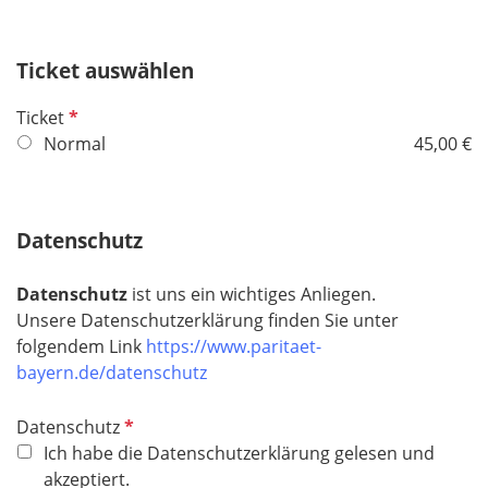
Ticket auswählen
P
Ticket
f
Normal
45,00 €
l
i
c
Datenschutz
h
t
Datenschutz
ist uns ein wichtiges Anliegen.
f
Unsere Datenschutzerklärung finden Sie unter
e
folgendem Link
https://www.paritaet-
l
bayern.de/datenschutz
d
P
Datenschutz
f
Ich habe die Datenschutzerklärung gelesen und
l
akzeptiert.