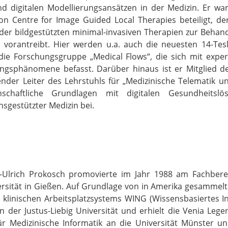
nd digitalen Modellierungsansätzen in der Medizin.
Er wa
 Centre for Image Guided Local Therapies beteiligt, de
der bildgestützten minimal-invasiven Therapien zur Behan
 vorantreibt.
Hier werden u.a. auch die neuesten 14-Tes
die Forschungsgruppe „Medical Flows“, die sich mit exp
ungsphänomene befasst.
Darüber hinaus ist er Mitglied d
nder Leiter des Lehrstuhls für „Medizinische Telematik un
enschaftliche Grundlagen mit digitalen Gesundheits
sgestützter Medizin bei.
-Ulrich Prokosch promovierte im Jahr 1988 am Fachberei
rsität in Gießen. Auf Grundlage von in Amerika gesammelt
s klinischen Arbeitsplatzsystems WING (Wissensbasiertes 
 an der Justus-Liebig Universität und erhielt die Venia Leg
für Medizinische Informatik an die Universität Münster 