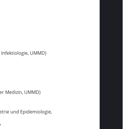
ät für Informatik)
nfektiologie, UMMD)
er Medizin, UMMD)
metrie und Epidemiologie,
?