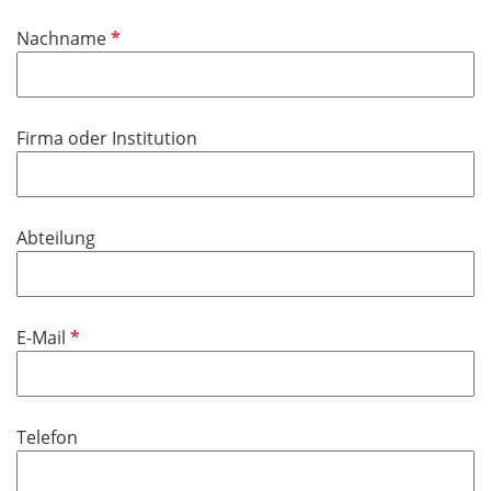
d
i
P
Nachname
c
f
h
l
t
i
f
Firma oder Institution
c
e
h
l
t
d
f
Abteilung
e
l
d
P
E-Mail
f
l
i
Telefon
c
h