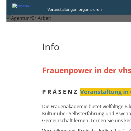
Dienstag, 5. Mai 2026 von 11:
Veranstaltungen organisieren
Stuttgart
Info
Frauenpower in der vhs
P R Ä S E N Z
Veranstaltung in 
Die Frauenakademie bietet vielfältige 
Kultur über Selbsterfahrung und Psychol
Gemeinschaft lernen. Lernen Sie uns ke
Vorstellung des Projekts „Indico Plus“ –