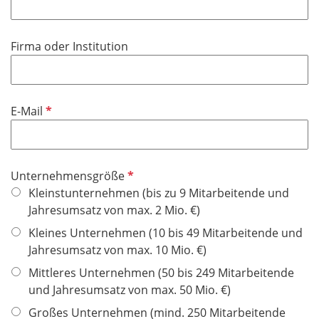
h
l
t
i
f
Firma oder Institution
c
e
h
l
t
d
f
P
E-Mail
e
f
l
l
d
i
P
Unternehmensgröße
c
f
Kleinstunternehmen (bis zu 9 Mitarbeitende und
h
l
Jahresumsatz von max. 2 Mio. €)
t
i
f
Kleines Unternehmen (10 bis 49 Mitarbeitende und
c
e
Jahresumsatz von max. 10 Mio. €)
h
l
Mittleres Unternehmen (50 bis 249 Mitarbeitende
t
d
und Jahresumsatz von max. 50 Mio. €)
f
e
Großes Unternehmen (mind. 250 Mitarbeitende