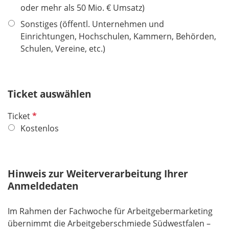
l
oder mehr als 50 Mio. € Umsatz)
d
Sonstiges (öffentl. Unternehmen und
Einrichtungen, Hochschulen, Kammern, Behörden,
Schulen, Vereine, etc.)
Ticket auswählen
P
Ticket
f
Kostenlos
l
i
c
Hinweis zur Weiterverarbeitung Ihrer
h
Anmeldedaten
t
f
Im Rahmen der Fachwoche für Arbeitgebermarketing
e
übernimmt die Arbeitgeberschmiede Südwestfalen –
l