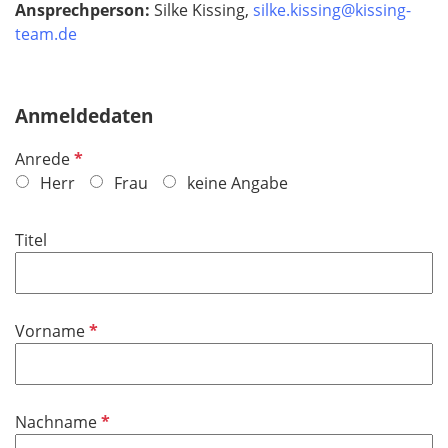
Ansprechperson:
Silke Kissing,
silke.kissing@kissing-
team.de
Anmeldedaten
P
Anrede
f
Herr
Frau
keine Angabe
l
i
Titel
c
h
t
f
P
Vorname
e
f
l
l
d
i
P
Nachname
c
f