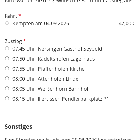
Bitte wählen Sie die gewünschte Fahrt und Zustieg aus
e
l
P
Fahrt
d
f
Kempten am 04.09.2026
47,00 €
l
i
P
Zustieg
c
f
07:45 Uhr, Nersingen Gasthof Seybold
h
l
07:50 Uhr, Kadeltshofen Lagerhaus
t
i
f
07:55 Uhr, Pfaffenhofen Kirche
c
e
h
08:00 Uhr, Attenhofen Linde
l
t
08:05 Uhr, Weißenhorn Bahnhof
d
f
08:15 Uhr, Illertissen Pendlerparkplatz P1
e
l
d
Sonstiges