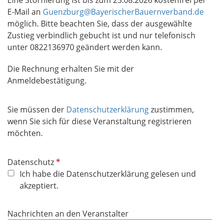
Eine Stornierung ist bis zum 25.08.2026 kostenfrei per
E-Mail an
Guenzburg@BayerischerBauernverband.de
möglich. Bitte beachten Sie, dass der ausgewählte
Zustieg verbindlich gebucht ist und nur telefonisch
unter 0822136970 geändert werden kann.
Die Rechnung erhalten Sie mit der
Anmeldebestätigung.
Sie müssen der
Datenschutzerklärung
zustimmen,
wenn Sie sich für diese Veranstaltung registrieren
möchten.
P
Datenschutz
f
Ich habe die Datenschutzerklärung gelesen und
l
akzeptiert.
i
c
Nachrichten an den Veranstalter