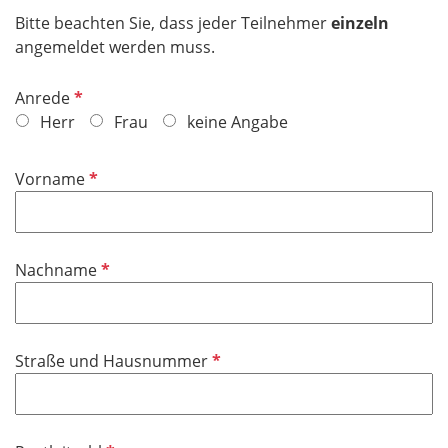
Bitte beachten Sie, dass jeder Teilnehmer
einzeln
angemeldet werden muss.
P
Anrede
f
Herr
Frau
keine Angabe
l
i
P
Vorname
c
f
h
l
t
i
f
P
Nachname
c
e
f
h
l
l
t
d
i
f
P
Straße und Hausnummer
c
e
f
h
l
l
t
d
i
f