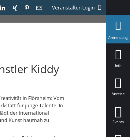
Veranstalter-Login
a
Anmeldung
u
s
g
e
w
stler Kiddy
ä
Info
h
l
t
Anreise
eativität in Flörsheim: Vom
kstatt für junge Talente. In
ädt der international
 und Kunst hautnah zu
Events