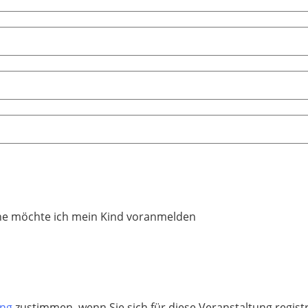
e möchte ich mein Kind voranmelden
ung
zustimmen, wenn Sie sich für diese Veranstaltung regis