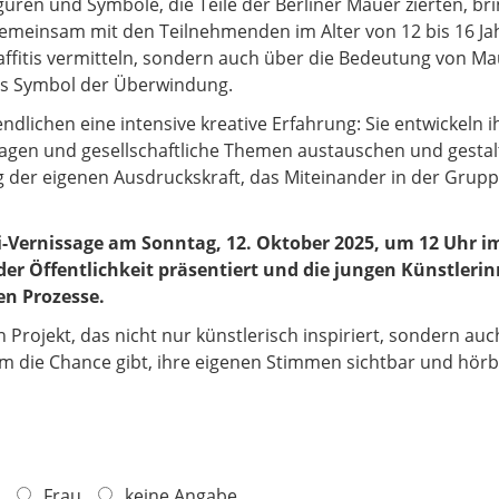
guren und Symbole, die Teile der Berliner Mauer zierten, br
Gemeinsam mit den Teilnehmenden im Alter von 12 bis 16 Jah
fitis vermitteln, sondern auch über die Bedeutung von Ma
als Symbol der Überwindung.
ndlichen eine intensive kreative Erfahrung: Sie entwickeln
Fragen und gesellschaftliche Themen austauschen und gest
 der eigenen Ausdruckskraft, das Miteinander in der Grup
ni-Vernissage am Sonntag, 12. Oktober 2025, um 12 Uhr
er Öffentlichkeit präsentiert und die jungen Künstleri
en Prozesse.
rojekt, das nicht nur künstlerisch inspiriert, sondern auc
im die Chance gibt, ihre eigenen Stimmen sichtbar und hör
Frau
keine Angabe