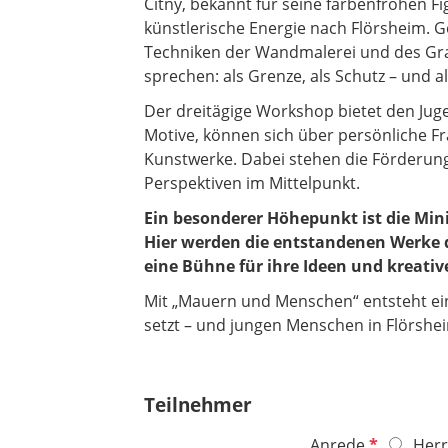
Citny, bekannt für seine farbenfrohen Fi
künstlerische Energie nach Flörsheim. 
Techniken der Wandmalerei und des Graf
sprechen: als Grenze, als Schutz – und 
Der dreitägige Workshop bietet den Juge
Motive, können sich über persönliche 
Kunstwerke. Dabei stehen die Förderung
Perspektiven im Mittelpunkt.
Ein besonderer Höhepunkt ist die Mi
Hier werden die entstandenen Werke d
eine Bühne für ihre Ideen und kreativ
Mit „Mauern und Menschen“ entsteht ein P
setzt – und jungen Menschen in Flörshe
Teilnehmer
P
Anrede
Herr