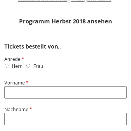
Programm Herbst 2018 ansehen
Tickets bestellt von..
P
Anrede
f
Herr
Frau
l
i
P
Vorname
c
f
h
l
t
i
f
P
Nachname
c
e
f
h
l
l
t
d
i