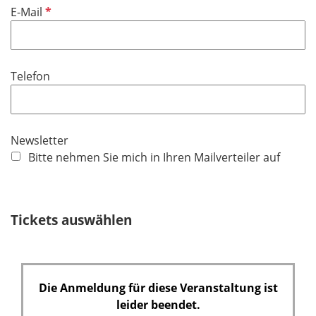
f
P
E-Mail
c
e
f
h
l
l
t
d
i
f
Telefon
c
e
h
l
t
d
f
Newsletter
e
Bitte nehmen Sie mich in Ihren Mailverteiler auf
l
d
Tickets auswählen
Die Anmeldung für diese Veranstaltung ist
leider beendet.