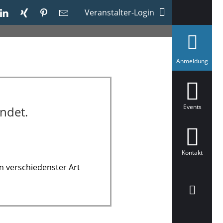
Veranstalter-Login
a
Anmeldung
u
s
g
e
w
ä
Events
ndet.
h
l
t
Kontakt
n verschiedenster Art