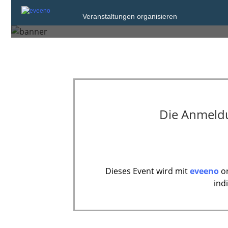
Veranstaltungen organisieren
Mittwoch, 26. Nov. 2025 von 09:00 bis 
Die Anmeldun
Dieses Event wird mit
eveeno
or
ind