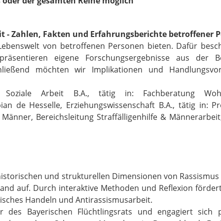
 oder der gesamten Reihe möglich
 - Zahlen, Fakten und Erfahrungsberichte betroffener 
Lebenswelt von betroffenen Personen bieten. Dafür beschä
nd präsentieren eigene Forschungsergebnisse aus der
chließend möchten wir Implikationen und Handlungsvor
oziale Arbeit B.A., tätig in: Fachberatung Wohnung
n de Hesselle, Erziehungswissenschaft B.A., tätig in: Pro
nner, Bereichsleitung Straffälligenhilfe & Männerarbeit,
 historischen und strukturellen Dimensionen von Rassismus
nd auf. Durch interaktive Methoden und Reflexion fördert 
arisches Handeln und Antirassismusarbeit.
 des Bayerischen Flüchtlingsrats und engagiert sich p