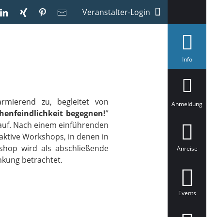
Veranstalter-Login
a
Info
u
s
g
e
w
rmierend zu, begleitet von
ä
Anmeldung
h
enfeindlichkeit begegnen!
”
l
 auf. Nach einem einführenden
t
aktive Workshops, in denen in
shop wird als abschließende
Anreise
nkung betrachtet.
Events