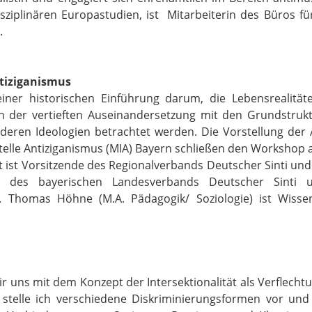
ziplinären Europastudien, ist Mitarbeiterin des Büros für 
.
tiziganismus
ner historischen Einführung darum, die Lebensrealitä
n der vertieften Auseinandersetzung mit den Grundstrukt
eren Ideologien betrachtet werden. Die Vorstellung der 
telle Antiziganismus (MIA) Bayern schließen den Workshop 
t ist Vorsitzende des Regionalverbands Deutscher Sinti un
elle des bayerischen Landesverbands Deutscher Sint
e. Thomas Höhne (M.A. Pädagogik/ Soziologie) ist Wissen
 uns mit dem Konzept der Intersektionalität als Verflecht
stelle ich verschiedene Diskriminierungsformen vor un