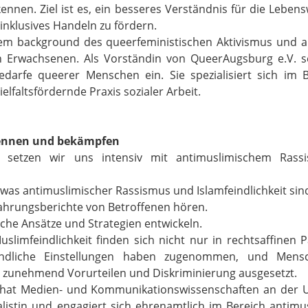
nnen. Ziel ist es, ein besseres Verständnis für die Leben
 inklusives Handeln zu fördern.
em background des queerfeministischen Aktivismus und arb
n Erwachsenen. Als Vorständin von QueerAugsburg e.V. se
 Bedarfe queerer Menschen ein. Sie spezialisiert sich im
elfaltsfördernde Praxis sozialer Arbeit.
kennen und bekämpfen
 setzen wir uns intensiv mit antimuslimischem Rassis
 was antimuslimischer Rassismus und Islamfeindlichkeit sin
fahrungsberichte von Betroffenen hören.
sche Ansätze und Strategien entwickeln.
limfeindlichkeit finden sich nicht nur in rechtsaffinen 
feindliche Einstellungen haben zugenommen, und Mens
zunehmend Vorurteilen und Diskriminierung ausgesetzt.
at Medien- und Kommunikationswissenschaften an der Uni
rnalistin und engagiert sich ehrenamtlich im Bereich antim