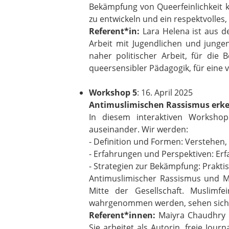
Bekämpfung von Queerfeinlichkeit ke
zu entwickeln und ein respektvolles,
Referent*in:
Lara Helena ist aus d
Arbeit mit Jugendlichen und junge
naher politischer Arbeit, für die
queersensibler Pädagogik, für eine vi
Workshop 5
: 16. April 2025
Antimuslimischen Rassismus er
In diesem interaktiven Workshop
auseinander. Wir werden:
- Definition und Formen: Verstehen,
- Erfahrungen und Perspektiven: Er
- Strategien zur Bekämpfung: Prakti
Antimuslimischer Rassismus und Mus
Mitte der Gesellschaft. Muslim
wahrgenommen werden, sehen sich 
Referent*innen:
Maiyra Chaudhry h
Sie arbeitet als Autorin, freie Jou