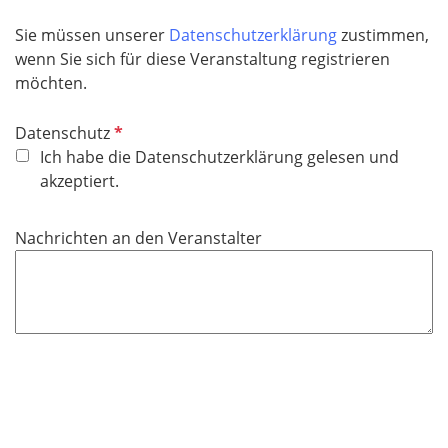
Sie müssen unserer
Datenschutzerklärung
zustimmen,
wenn Sie sich für diese Veranstaltung registrieren
möchten.
P
Datenschutz
f
Ich habe die Datenschutzerklärung gelesen und
l
akzeptiert.
i
c
Nachrichten an den Veranstalter
h
t
f
e
l
d