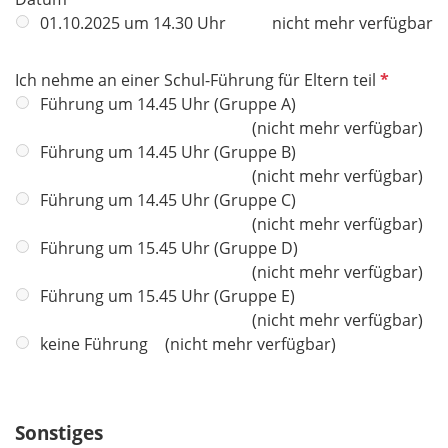
c
e
f
01.10.2025 um 14.30 Uhr
nicht mehr verfügbar
h
l
l
t
d
i
f
P
Ich nehme an einer Schul-Führung für Eltern teil
c
e
f
Führung um 14.45 Uhr (Gruppe A)
h
l
l
nicht mehr verfügbar
t
d
i
Führung um 14.45 Uhr (Gruppe B)
f
c
nicht mehr verfügbar
e
h
Führung um 14.45 Uhr (Gruppe C)
l
t
nicht mehr verfügbar
d
f
Führung um 15.45 Uhr (Gruppe D)
e
nicht mehr verfügbar
l
Führung um 15.45 Uhr (Gruppe E)
d
nicht mehr verfügbar
keine Führung
nicht mehr verfügbar
Sonstiges